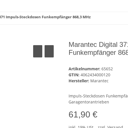
 371 Impuls-Steckdosen Funkempfänger 868,3 MHz
Marantec Digital 3
Funkempfänger 86
Artikelnummer:
65652
GTIN:
4062434000120
Hersteller:
Marantec
Impuls-Steckdosen Funkempfä
Garagentorantrieben
61,90 €
inkl. 19% USt. , zzgl.
Versand