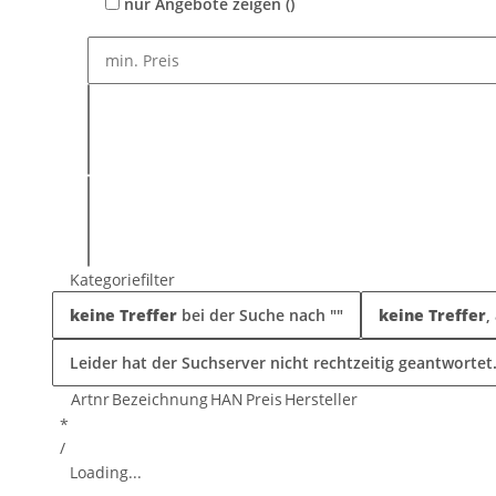
nur Angebote zeigen
(
)
Kategoriefilter
keine Treffer
bei der Suche nach "
"
keine Treffer
,
Leider hat der Suchserver nicht rechtzeitig geantwortet
Artnr
Bezeichnung
HAN
Preis
Hersteller
*
/
Loading...