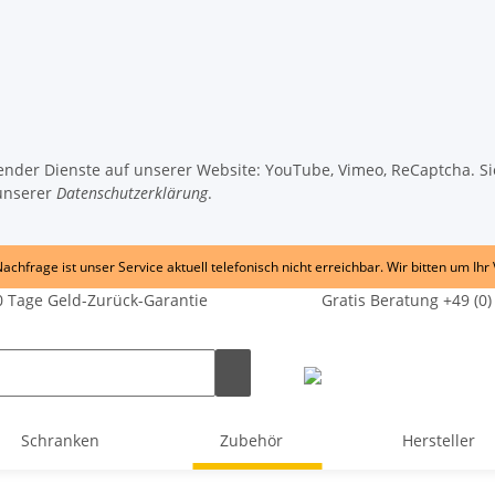
lgender Dienste auf unserer Website: YouTube, Vimeo, ReCaptcha. S
unserer
Datenschutzerklärung
.
chfrage ist unser Service aktuell telefonisch nicht erreichbar. Wir bitten um Ihr
 Tage Geld-Zurück-Garantie
Gratis Beratung +49 (0)
Schranken
Zubehör
Hersteller