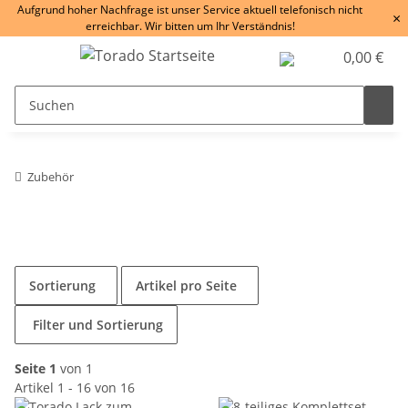
Aufgrund hoher Nachfrage ist unser Service aktuell telefonisch nicht
×
erreichbar. Wir bitten um Ihr Verständnis!
0,00 €
Zubehör
Sortierung
Artikel pro Seite
Filter und Sortierung
Seite 1
von 1
Artikel 1 - 16 von 16