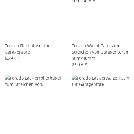
Torado Flachpinsel für
Torado Washi-Tape zum
Garagentore
Streichen von Garagentoren
6,29 €
*
50mx30mm
2,99 €
*