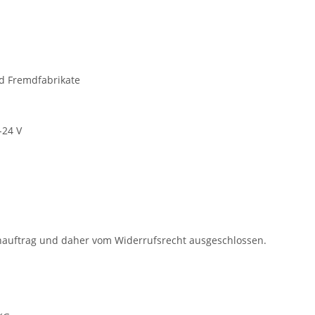
d Fremdfabrikate
-24 V
denauftrag und daher vom Widerrufsrecht ausgeschlossen.