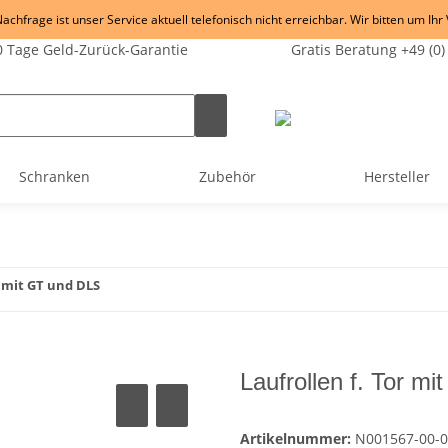
chfrage ist unser Service aktuell telefonisch nicht erreichbar. Wir bitten um Ihr
 Tage Geld-Zurück-Garantie
Gratis Beratung +49 (0)
Schranken
Zubehör
Hersteller
r mit GT und DLS
Laufrollen f. Tor m
Artikelnummer:
N001567-00-