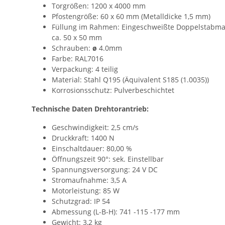
Torgrößen: 1200 x 4000 mm
Pfostengröße: 60 x 60 mm (Metalldicke 1,5 mm)
Füllung im Rahmen: Eingeschweißte Doppelstabmat
ca. 50 x 50 mm
Schrauben:
ø
4.0mm
Farbe: RAL7016
Verpackung: 4 teilig
Material: Stahl Q195 (Äquivalent S185 (1.0035))
Korrosionsschutz: Pulverbeschichtet
Technische Daten Drehtorantrieb:
Geschwindigkeit: 2,5 cm/s
Druckkraft: 1400 N
Einschaltdauer: 80,00 %
Öffnungszeit 90°: sek. Einstellbar
Spannungsversorgung: 24 V DC
Stromaufnahme: 3,5 A
Motorleistung: 85 W
Schutzgrad: IP 54
Abmessung (L-B-H): 741 -115 -177 mm
Gewicht: 3,2 kg