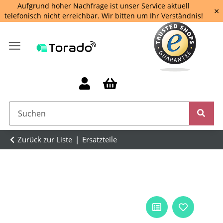
Aufgrund hoher Nachfrage ist unser Service aktuell
×
telefonisch nicht erreichbar. Wir bitten um Ihr Verständnis!
Zurück zur Liste
Ersatzteile